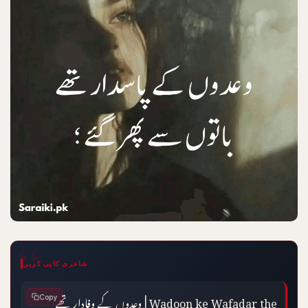
شاعری کاپی کریں
Wadoon ke Wafadar the | وعدوں کے وفادار تھے 
Copy