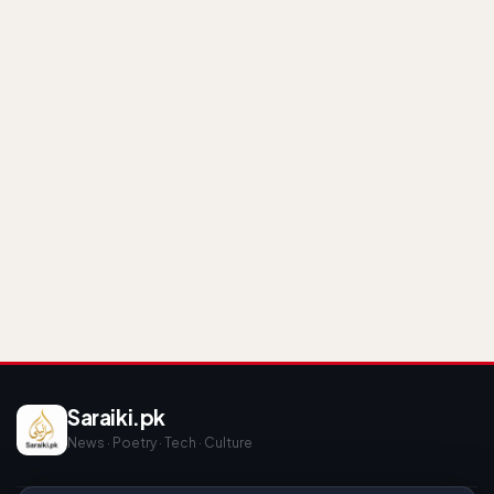
Saraiki.pk
News · Poetry · Tech · Culture