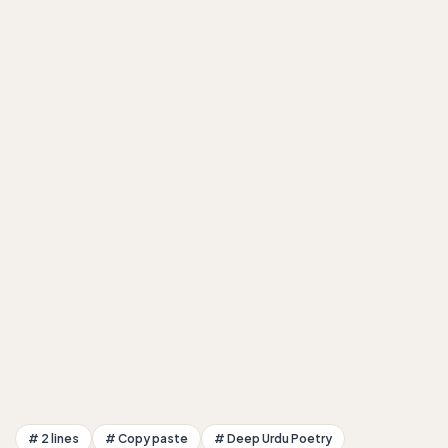
# 2 lines
# Copy paste
# Deep Urdu Poetry