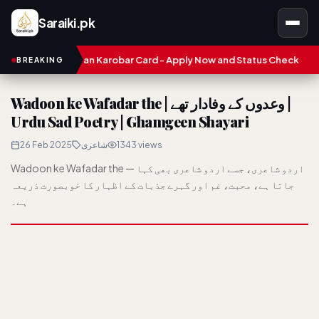
Saraiki.pk
unjab Asaan Karobar Card - Apply Now and Status Check
Treasu
BREAKING
Wadoon ke Wafadar the | وعدوں کے وفادار تھے |
Urdu Sad Poetry | Ghamgeen Shayari
26 Feb 2025
شاعری
1343 views
Wadoon ke Wafadar the — اردو شاعری، جسے اردو شاعری بھی کہا
جاتا ہے، محبت، غم اور گہرے جذبات کے اظہار کا خوبصورت ذریعہ
ہے۔