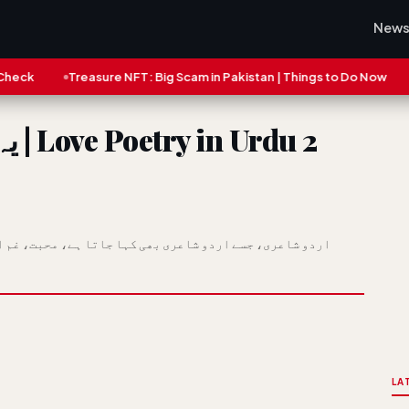
New
easure NFT: Big Scam in Pakistan | Things to Do Now
Latest Updat
LA