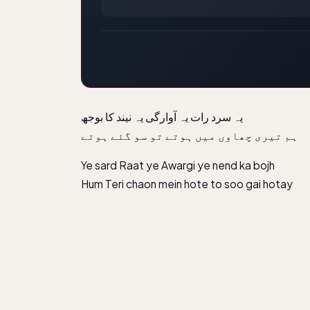
یہ سرد رات یہ آوارگی یہ نیند کا بوجھ
ہم تیری چھاوں میں ہوتے تو سو گئے ہوتے
Ye sard Raat ye Awargi ye nend ka bojh
Hum Teri chaon mein hote to soo gai hotay