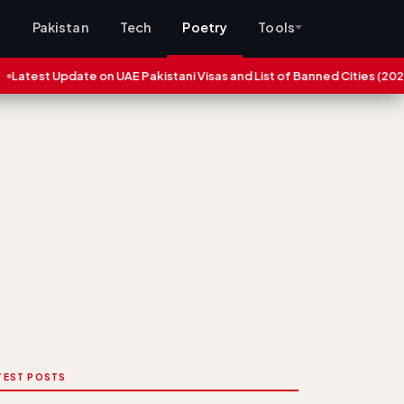
s
Pakistan
Tech
Poetry
Tools
e on UAE Pakistani Visas and List of Banned Cities (2025)
Eid ho
TEST POSTS