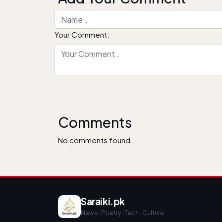
Your Comment:
Comments
No comments found.
Saraiki.pk
News · Poetry · Tech · Culture