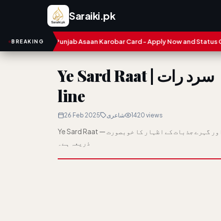
Saraiki.pk
CM Punjab Asaan Karobar Card - Apply Now and Status Check
Tr
BREAKING
Ye Sard Raat | یہ سرد رات | Love Poetry in Urdu 2
line
26 Feb 2025
شاعری
1420 views
Ye Sard Raat — اردو شاعری، جسے اردو شاعری بھی کہا جاتا ہے، محبت، غم اور گہرے جذبات کے اظہار کا خوبصورت
ذریعہ ہے۔