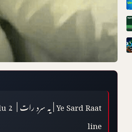
 Urdu 2 
line